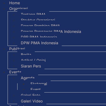
Home
Organisasi
Tentang PIMA
Struktur Organisasi
Dewan Pembina PIMA
Dewan Pengawas PIMA Indonesia
DPP PIMA Indonesia
DPW PIMA Indonesia
Publikasi
Berita
Artikel / Opini
Siaran Pers
Events
Agenda
Eksternal
Event
Galeri Foto
Galeri Video