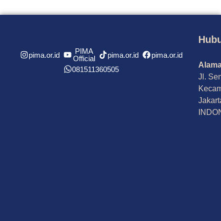
Hubu
PIMA
pima.or.id
pima.or.id
pima.or.id
Official
Alama
081511360505
Jl. Se
Kecam
Jakart
INDO